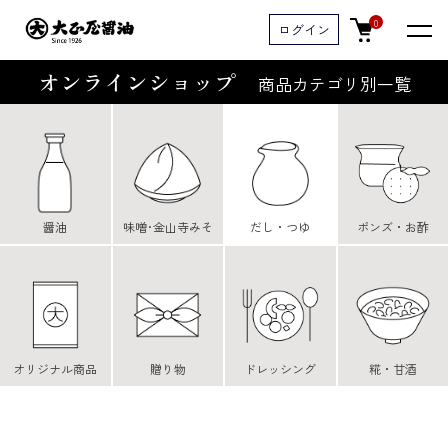
0
ログイン
オンラインショップ
商品カテゴリ別一覧
醤油
味噌･金山寺みそ
だし・つゆ
ポンズ・お酢
オリジナル商品
贈り物
ドレッシング
糀・甘酒