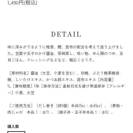
1,490円(税込)
DETAIL
味に深みがでるように椎茸、鰹、昆布の配合を考えて造り上げまし
た。豆腐や玉子のかけ醤油、茶碗蒸し、吸い物、めん類のつゆ、五
目ごはん、ドレッシングなどなど、幅広くどうぞ。
［原材料名］醤油（大豆、小麦を含む）、砂糖、ぶどう糖果糖液
糖、しいたけエキス、かつお節エキス、昆布エキス［内容量］
1L［賞味期限］1年［保存方法］直射日光を避け常温保存［アレルギ
ー］小麦、大豆
［ご使用方法］（だし巻き（卵3個）本品15cc：水45cc）、（煮物・
肉じゃが 本品１：水7）、（親子丼・玉子丼本品１：水5）、
購入数