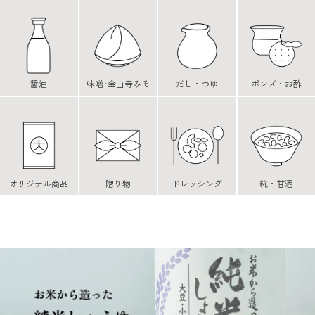
醤油
味噌･金山寺みそ
だし・つゆ
ポンズ・お酢
オリジナル商品
贈り物
ドレッシング
糀・甘酒