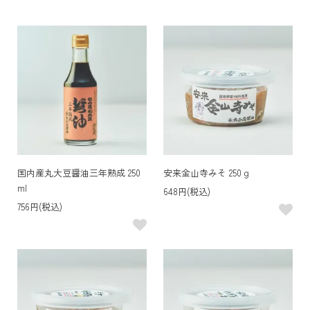
国内産丸大豆醤油三年熟成 250
安来金山寺みそ 250ｇ
ml
648円(税込)
756円(税込)