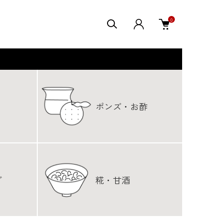
0
ポンズ・お酢
グ
糀・甘酒