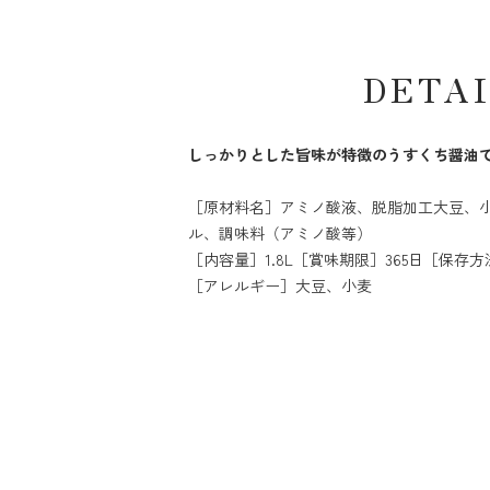
DETA
しっかりとした旨味が特徴のうすくち醤油
［原材料名］アミノ酸液、脱脂加工大豆、
ル、調味料（アミノ酸等）
［内容量］1.8L［賞味期限］365日［保
［アレルギー］大豆、小麦