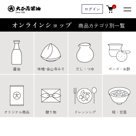
0
ログイン
オンラインショップ
商品カテゴリ別一覧
醤油
味噌･金山寺みそ
だし・つゆ
ポンズ・お酢
オリジナル商品
贈り物
ドレッシング
糀・甘酒